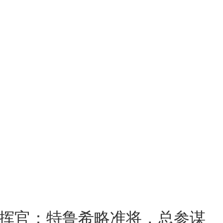
挥官：特鲁希略准将，总参谋