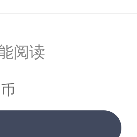
才能阅读
书币