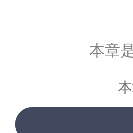
本章是
本