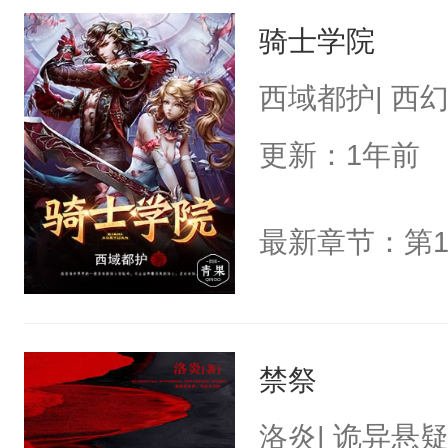
骑士学院
西域都护| 西
更新：1年前
最新章节：第1
禁祭
洛炎| 诡异悬