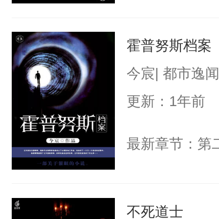
霍普努斯档案
今宸| 都市逸
更新：1年前
最新章节：第
不死道士