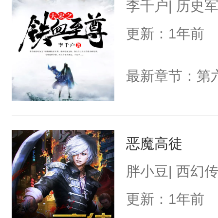
李千户| 历史
更新：1年前
最新章节：第
恶魔高徒
胖小豆| 西幻
更新：1年前