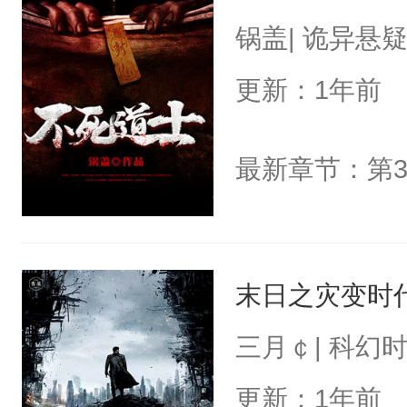
锅盖| 诡异悬
更新：1年前
末日之灾变时
三月￠| 科幻
更新：1年前